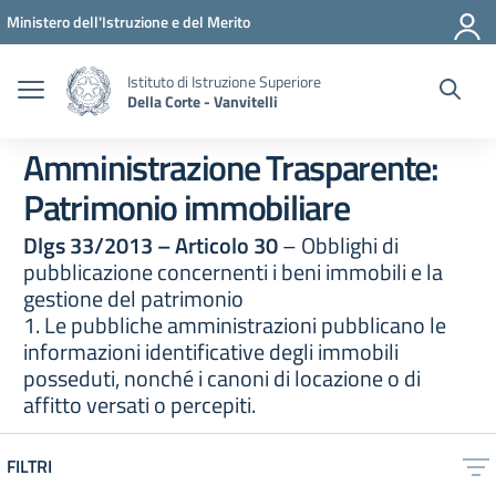
Vai ai contenuti
Vai al menu di navigazione
Vai al footer
Ministero dell'Istruzione e del Merito
Istituto di Istruzione Superiore
Della Corte - Vanvitelli
Amministrazione Trasparente:
Patrimonio immobiliare
Dlgs 33/2013 – Articolo 30
– Obblighi di
pubblicazione concernenti i beni immobili e la
gestione del patrimonio
1. Le pubbliche amministrazioni pubblicano le
informazioni identificative degli immobili
posseduti, nonché i canoni di locazione o di
affitto versati o percepiti.
FILTRI