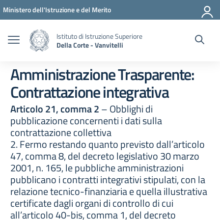
Vai ai contenuti
Vai al menu di navigazione
Vai al footer
Ministero dell'Istruzione e del Merito
Istituto di Istruzione Superiore
Della Corte - Vanvitelli
Amministrazione Trasparente:
Contrattazione integrativa
Articolo 21, comma 2
– Obblighi di
pubblicazione concernenti i dati sulla
contrattazione collettiva
2. Fermo restando quanto previsto dall’articolo
47, comma 8, del decreto legislativo 30 marzo
2001, n. 165, le pubbliche amministrazioni
pubblicano i contratti integrativi stipulati, con la
relazione tecnico-finanziaria e quella illustrativa
certificate dagli organi di controllo di cui
all’articolo 40-bis, comma 1, del decreto