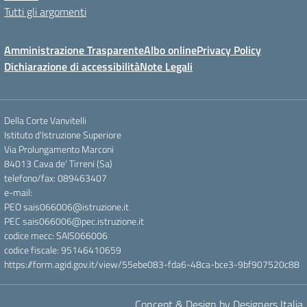
Tutti gli argomenti
Amministrazione Trasparente
Albo online
Privacy Policy
Dichiarazione di accessibilità
Note Legali
Della Corte Vanvitelli
Istituto d'Istruzione Superiore
Via Prolungamento Marconi
84013 Cava de' Tirreni (Sa)
telefono/fax: 089463407
e-mail:
PEO sais066006@istruzione.it
PEC sais066006@pec.istruzione.it
codice mecc: SAIS066006
codice fiscale: 95146410659
https://form.agid.gov.it/view/55ebe083-fda6-48ca-bce3-9bf907520c88
Concept & Design by Designers Italia