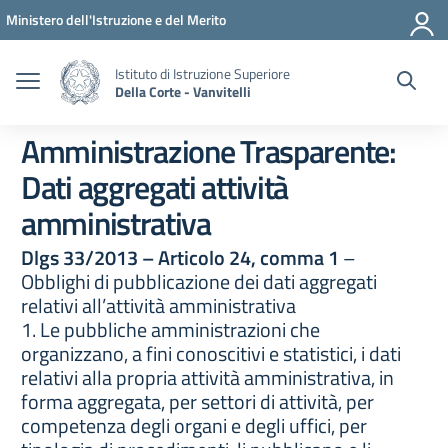
Vai ai contenuti
Vai al menu di navigazione
Vai al footer
Ministero dell'Istruzione e del Merito
Istituto di Istruzione Superiore
Della Corte - Vanvitelli
Amministrazione Trasparente:
Dati aggregati attività
amministrativa
Dlgs 33/2013 – Articolo 24, comma 1
–
Obblighi di pubblicazione dei dati aggregati
relativi all’attività amministrativa
1. Le pubbliche amministrazioni che
organizzano, a fini conoscitivi e statistici, i dati
relativi alla propria attività amministrativa, in
forma aggregata, per settori di attività, per
competenza degli organi e degli uffici, per