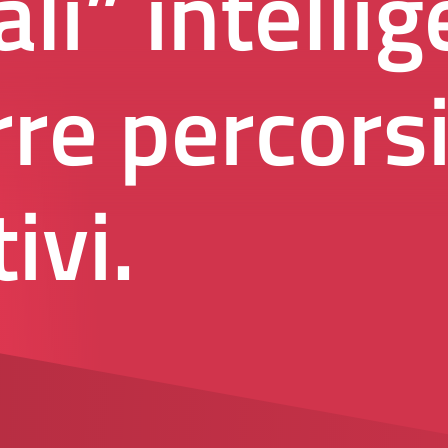
ali” intelli
re percors
ivi.