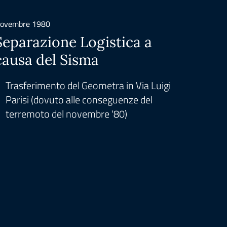
ovembre 1980
Gennaio
Separazione Logistica a
Isti
causa del Sisma
Nel 1
che 
Trasferimento del Geometra in Via Luigi
Dell
Parisi (dovuto alle conseguenze del
terremoto del novembre '80)