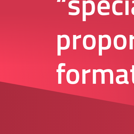
“speci
propor
format