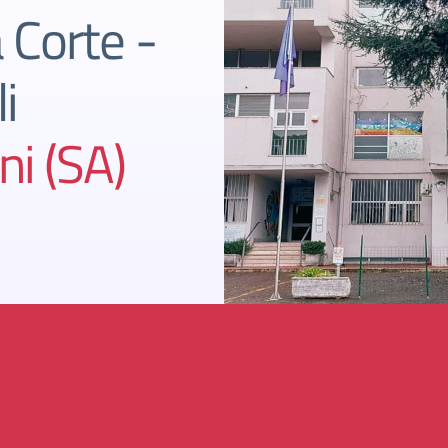
 Corte -
i
ni (SA)