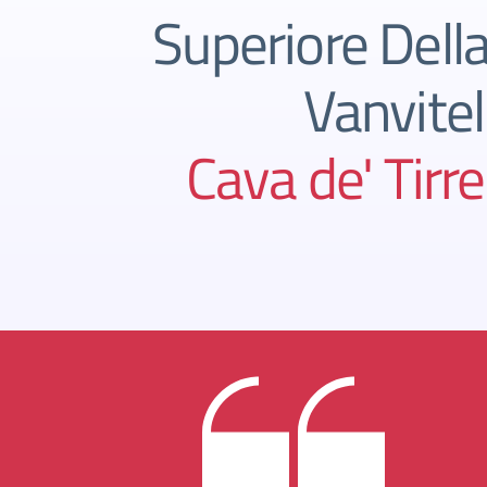
Superiore Della
Vanvitell
Cava de' Tirre