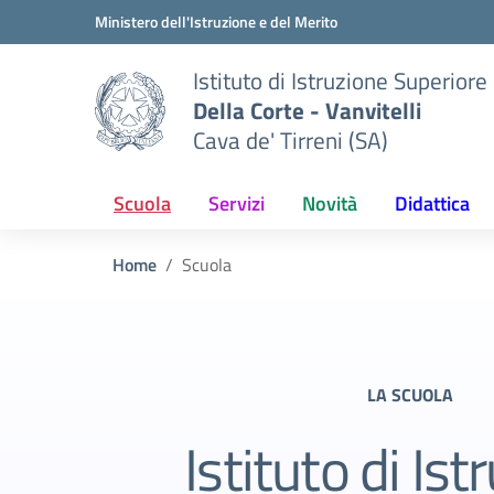
Vai ai contenuti
Vai al menu di navigazione
Vai al footer
Ministero dell'Istruzione e del Merito
Istituto di Istruzione Superiore
Della Corte - Vanvitelli
Cava de' Tirreni (SA)
Scuola
Servizi
Novità
Didattica
Home
Scuola
LA SCUOLA
Istituto di Ist