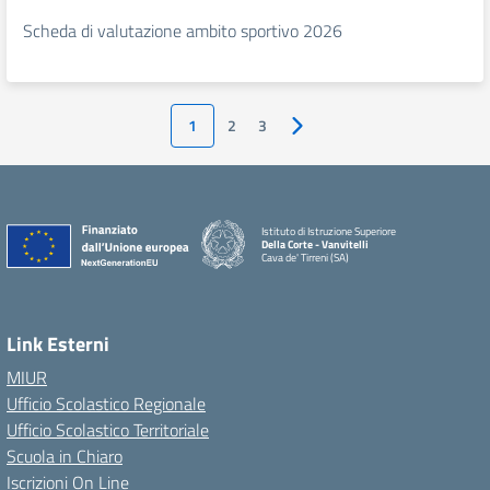
Scheda di valutazione ambito sportivo 2026
1
2
3
Pagina successiva
Istituto di Istruzione Superiore
Della Corte - Vanvitelli
Cava de' Tirreni (SA)
Link Esterni
MIUR
Ufficio Scolastico Regionale
Ufficio Scolastico Territoriale
Scuola in Chiaro
Iscrizioni On Line