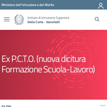
Vai ai contenuti
Vai al menu di navigazione
Vai al footer
Ministero dell'Istruzione e del Merito
Istituto di Istruzione Superiore
Della Corte - Vanvitelli
Ex P.C.T.O. (nuova dicitura
Formazione Scuola-Lavoro)
FILTRI