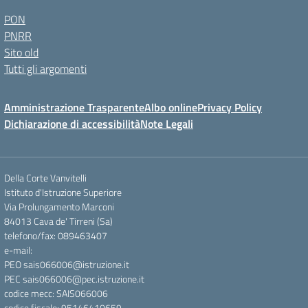
PON
PNRR
Sito old
Tutti gli argomenti
Amministrazione Trasparente
Albo online
Privacy Policy
Dichiarazione di accessibilità
Note Legali
Della Corte Vanvitelli
Istituto d'Istruzione Superiore
Via Prolungamento Marconi
84013 Cava de' Tirreni (Sa)
telefono/fax: 089463407
e-mail:
PEO sais066006@istruzione.it
PEC sais066006@pec.istruzione.it
codice mecc: SAIS066006
codice fiscale: 95146410659