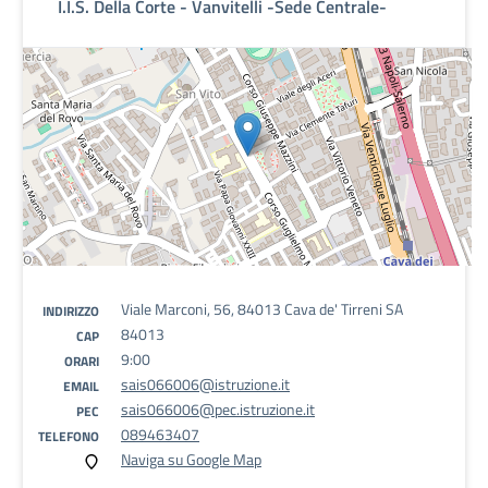
I.I.S. Della Corte - Vanvitelli -Sede Centrale-
Viale Marconi, 56, 84013 Cava de' Tirreni SA
INDIRIZZO
84013
CAP
9:00
ORARI
sais066006@istruzione.it
EMAIL
sais066006@pec.istruzione.it
PEC
089463407
TELEFONO
Naviga su Google Map