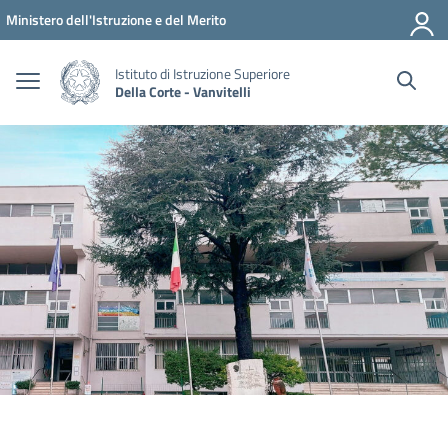
Vai ai contenuti
Vai al menu di navigazione
Vai al footer
Ministero dell'Istruzione e del Merito
Istituto di Istruzione Superiore
Della Corte - Vanvitelli