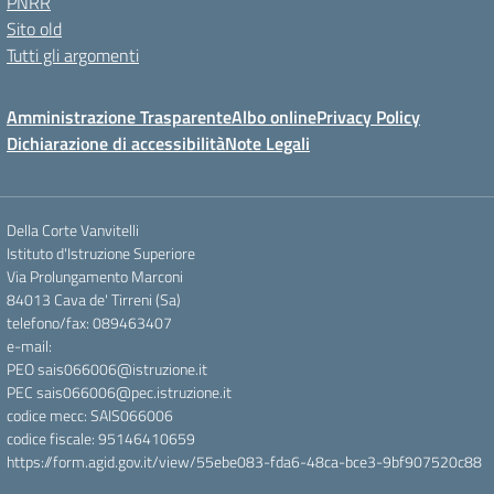
PNRR
Sito old
Tutti gli argomenti
Amministrazione Trasparente
Albo online
Privacy Policy
Dichiarazione di accessibilità
Note Legali
Della Corte Vanvitelli
Istituto d'Istruzione Superiore
Via Prolungamento Marconi
84013 Cava de' Tirreni (Sa)
telefono/fax: 089463407
e-mail:
PEO sais066006@istruzione.it
PEC sais066006@pec.istruzione.it
codice mecc: SAIS066006
codice fiscale: 95146410659
https://form.agid.gov.it/view/55ebe083-fda6-48ca-bce3-9bf907520c88