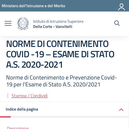
Vai ai contenuti
Vai al menu di navigazione
Vai al footer
Ministero dell'Istruzione e del Merito
Istituto di Istruzione Superiore
Della Corte - Vanvitelli
NORME DI CONTENIMENTO
COVID -19 – ESAME DI STATO
A.S. 2020-2021
Norme di Contenimento e Prevenzione Covid-
19 per l'Esame di Stato A.S. 2020/2021
Stampa / Condividi
Indice della pagina
Descrizione