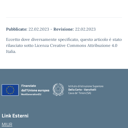
Pubblicato:
22.02.2023
-
Revisione:
22.02.2023
Eccetto dove diversamente specificato, questo articolo è stato
rilasciato sotto Licenza Creative Commons Attribuzione 4.0
Italia.
Istituto di Istruzione Superiore
Della Corte - Vanvitelli
Cava de' Tirreni (SA)
Link Esterni
MIUR