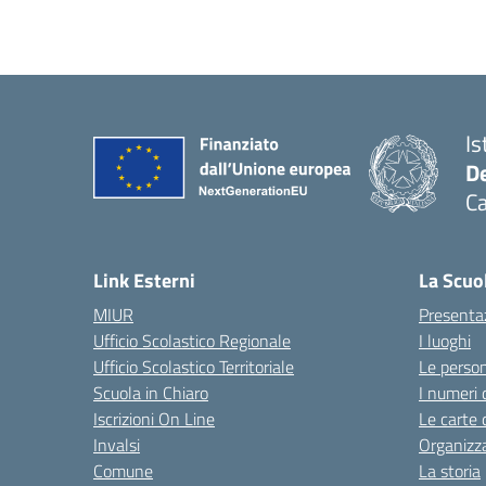
Is
De
Ca
Link Esterni
La Scuo
MIUR
Presenta
Ufficio Scolastico Regionale
I luoghi
Ufficio Scolastico Territoriale
Le perso
Scuola in Chiaro
I numeri 
Iscrizioni On Line
Le carte 
Invalsi
Organizz
Comune
La storia