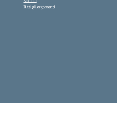
Sito old
Tutti gli argomenti
Concept & Design by Designers Italia