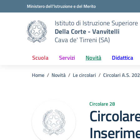
Vai ai contenuti
Vai al menu di navigazione
Vai al footer
Ministero dell'Istruzione e del Merito
Istituto di Istruzione Superiore
Della Corte - Vanvitelli
Cava de' Tirreni (SA)
Scuola
Servizi
Novità
Didattica
Home
Novità
Le circolari
Circolari A.S. 20
Circolare 28
Circolar
Inserime