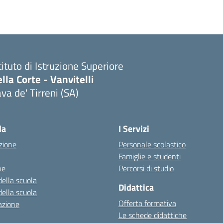
tituto di Istruzione Superiore
lla Corte - Vanvitelli
va de' Tirreni (SA)
la
I Servizi
zione
Personale scolastico
Famiglie e studenti
ne
Percorsi di studio
della scuola
Didattica
della scuola
Offerta formativa
azione
Le schede didattiche