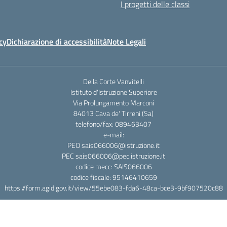
I progetti delle classi
cy
Dichiarazione di accessibilità
Note Legali
Della Corte Vanvitelli
Istituto d'Istruzione Superiore
Via Prolungamento Marconi
84013 Cava de' Tirreni (Sa)
telefono/fax: 089463407
e-mail:
PEO sais066006@istruzione.it
PEC sais066006@pec.istruzione.it
codice mecc: SAIS066006
codice fiscale: 95146410659
https://form.agid.gov.it/view/55ebe083-fda6-48ca-bce3-9bf907520c88