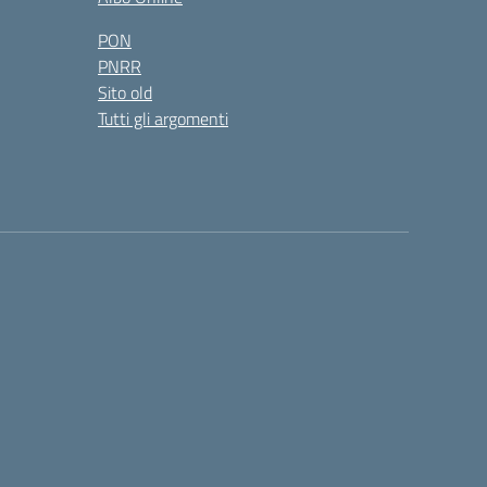
PON
PNRR
Sito old
Tutti gli argomenti