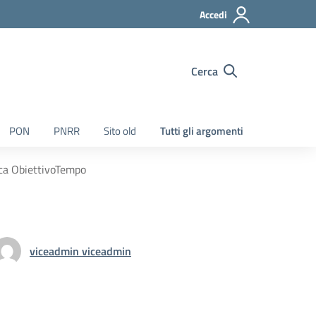
Accedi
Cerca
PON
PNRR
Sito old
Tutti gli argomenti
ica ObiettivoTempo
viceadmin viceadmin