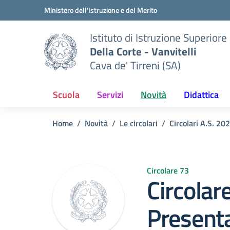
Vai ai contenuti
Vai al menu di navigazione
Vai al footer
Ministero dell'Istruzione e del Merito
Istituto di Istruzione Superiore
Della Corte - Vanvitelli
Cava de' Tirreni (SA)
Scuola
Servizi
Novità
Didattica
Home
Novità
Le circolari
Circolari A.S. 2
Circolare 73
Circolar
Presenta