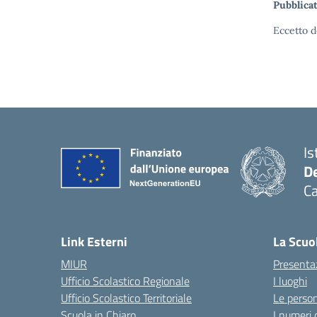
Pubblicat
Eccetto d
Is
De
Ca
Link Esterni
La Scuo
MIUR
Presenta
Ufficio Scolastico Regionale
I luoghi
Ufficio Scolastico Territoriale
Le perso
Scuola in Chiaro
I numeri 