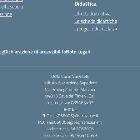
Didattica
della scuola
Offerta formativa
azione
Le schede didattiche
I progetti delle classi
cy
Dichiarazione di accessibilità
Note Legali
Della Corte Vanvitelli
Istituto d'Istruzione Superiore
Via Prolungamento Marconi
84013 Cava de' Tirreni (Sa)
telefono/fax: 089463407
e-mail:
PEO sais066006@istruzione.it
PEC sais066006@pec.istruzione.it
codice mecc: SAIS066006
codice fiscale: 95146410659