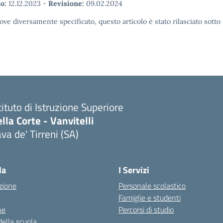
o:
12.12.2023
-
Revisione:
09.02.2024
ove diversamente specificato, questo articolo è stato rilasciato sott
tituto di Istruzione Superiore
lla Corte - Vanvitelli
va de' Tirreni (SA)
la
I Servizi
zione
Personale scolastico
Famiglie e studenti
ne
Percorsi di studio
della scuola