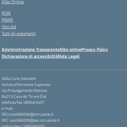
Albo Online
PON
PNRR
Sito old
Tutti gli argomenti
Amministrazione Trasparente
Albo online
Privacy Policy
Dichiarazione di accessibilità
Note Legali
Della Corte Vanvitelli
Istituto d'Istruzione Superiore
Via Prolungamento Marconi
84013 Cava de' Tirreni (Sa)
telefono/fax: 089463407
e-mail:
PEO sais066006@istruzione.it
PEC sais066006@pec.istruzione.it
codice mecc: SAIS066006